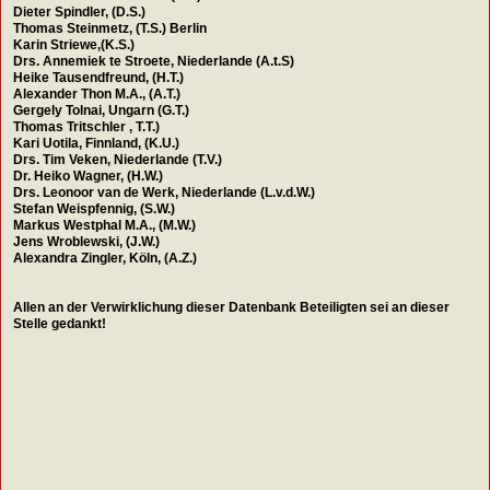
Dieter Spindler, (D.S.)
Thomas Steinmetz, (T.S.) Berlin
Karin Striewe,(K.S.)
Drs. Annemiek te Stroete, Niederlande (A.t.S)
Heike Tausendfreund, (H.T.)
Alexander Thon M.A., (A.T.)
Gergely Tolnai, Ungarn (G.T.)
Thomas Tritschler , T.T.)
Kari Uotila, Finnland, (K.U.)
Drs. Tim Veken, Niederlande (T.V.)
Dr. Heiko Wagner, (H.W.)
Drs. Leonoor van de Werk, Niederlande (L.v.d.W.)
Stefan Weispfennig, (S.W.)
Markus Westphal M.A., (M.W.)
Jens Wroblewski, (J.W.)
Alexandra Zingler, Köln, (A.Z.)
Allen an der Verwirklichung dieser Datenbank Beteiligten sei an dieser
Stelle gedankt!