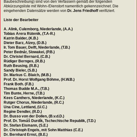
Baubeschreibung) sind von den Verfassern gemäß der folgenden
Abkürzungsliste mit Wohn-/Dienstort namentlich gekennzeichnet. Die
eingehenden Datensätze werden von
Dr. Jens Friedhoff
verifiziert.
Liste der Bearbeiter
A. Alink, Culemborg, Niederlande, (A.A.)
Tobias Arera Rütenik, (T.A-R.)
Katrin Balder, (K.B.)
Dieter Barz, Alzey, (D.B.)
Ir. Tom Bauer, Delft, Niederlande, (T.B.)
Peter Bednár, Slowakei, (P.B.)
Dr. Christel Bernard, (C.B.)
Rüdiger Bernges, (R.B.)
Ruth Beusing, (R.B.)
Sandy Bieler, (S.B.)
Dr. Markus C. Blaich, (M.B.)
Prof. Dr. Horst Wolfgang Böhme, (H.W.B.)
Frank Both. (F.B.)
Thomas Budde M.A., (T.B.)
Tim Bunte, Herne, (T.B.)
Kees Canthers, Niederlande, (K.C.)
Rutger Chorus, Niederlande, (R.C.)
Una Cine, Lettland, (U.C.)
Regine Dendler, (R.D.)
Dr. Busso von der Dollen, (B.v.d.D.)
Prof. Dr. Tomáš Durdík, Tschechische Republik, (T.D.)
Dr. Stefan Eismann, (S.E.)
Dr. Christoph Engels, mit Sohn Matthias (C.E.)
Dr. Bernhard Ernst, (B.E.)