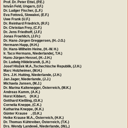
Prof. Dr. Peter Ettel, (P.E.)
István Feld, Ungarn, (I.F.)
Dr. Ludger Fischer, (L.F.)
Eva Fottová, Slowakei, (E.F.)
Uwe Frank (U.F.)
Dr. Reinhard Friedrich, (R.F.)
Dr. Christian Frey, (C.F.)
Dr. Jens Friedhoff, (J.F.)
Jonas Froehlich, (J.Fr.)
Dr. Hans-Jürgen Greggersen, (H.-J.G.)
Hermann Happ, (H.H.)
Dr. Hans-Wilhelm Heine, (H.-W. H.)
Ir. Taco Hermans, Niederlande(, T.H.)
Hans-Jürgen Hessel, (H.-J.H.)
Dr. Ludwig Hildebrandt, (L.H.)
Josef Hložek M.A.,Tschechische Republik, (J.H.)
Marc Holzheimer, (M.H.)
Drs. J.H. Huiting, Niederlande, (J.H.)
Jan Jager, Niederlande, (J.J.)
Michaela Jansen, (M.J.)
Dr. Marina Kaltenegger, Österreich, (M.K.)
Andreas Kamm, (A.K.)
Horst Kibbert, (H.K.)
Gotthard Kießling, (G.K.)
Cornelia Kneppe, (C.K.)
Katharina Kneppe, (K.K.)
Günter Krause , (G.K.)
Heike Krause M.A., Österreich, (H.K.)
Dr. Thomas Kühtreiber, Österreich, (T.K.)
Drs. Wendy Landewé, Niederlande, (W.L.)