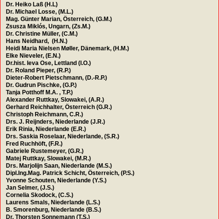
Dr. Heiko Laß (H.L)
Dr. Michael Losse, (M.L.)
Mag. Günter Marian, Österreich, (G.M.)
Zsusza Miklós, Ungarn, (Zs.M.)
Dr. Christine Müller, (C.M.)
Hans Neidhard, (H.N.)
Heidi Maria Nielsen Møller, Dänemark, (H.M.)
Elke Nieveler, (E.N.)
Dr.hist. Ieva Ose, Lettland (I.O.)
Dr. Roland Pieper, (R.P.)
Dieter-Robert Pietschmann, (D.-R.P.)
Dr. Gudrun Pischke, (G.P.)
Tanja Potthoff M.A. , T.P.)
Alexander Ruttkay, Slowakei, (A.R.)
Gerhard Reichhalter, Österreich (G.R.)
Christoph Reichmann, C.R.)
Drs. J. Reijnders, Niederlande (J.R.)
Erik Rinia, Niederlande (E.R.)
Drs. Saskia Roselaar, Niederlande, (S.R.)
Fred Ruchhöft, (F.R.)
Gabriele Rustemeyer, (G.R.)
Matej Ruttkay, Slowakei, (M.R.)
Drs. Marjolijn Saan, Niederlande (M.S.)
Dipl.Ing.Mag. Patrick Schicht, Österreich, (P.S.)
Yvonne Schouten, Niederlande (Y.S.)
Jan Selmer, (J.S.)
Cornelia Skodock, (C.S.)
Laurens Smals, Niederlande (L.S.)
B. Smorenburg, Niederlande (B.S.)
Dr. Thorsten Sonnemann (T.S.)