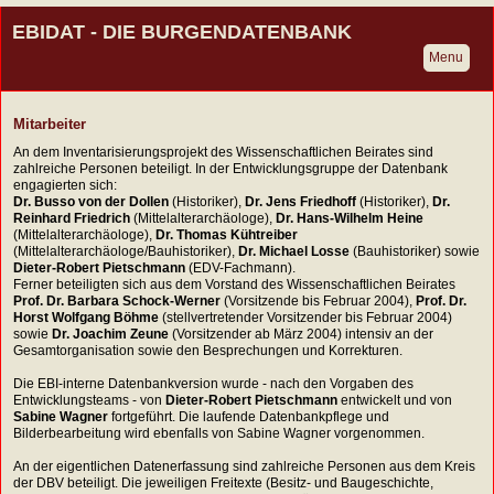
EBIDAT - DIE BURGENDATENBANK
Menu
Mitarbeiter
An dem Inventarisierungsprojekt des Wissenschaftlichen Beirates sind
zahlreiche Personen beteiligt. In der Entwicklungsgruppe der Datenbank
engagierten sich:
Dr. Busso von der Dollen
(Historiker),
Dr. Jens Friedhoff
(Historiker),
Dr.
Reinhard Friedrich
(Mittelalterarchäologe),
Dr. Hans-Wilhelm Heine
(Mittelalterarchäologe),
Dr.
Thomas Kühtreiber
(Mittelalterarchäologe/Bauhistoriker),
Dr. Michael Losse
(Bauhistoriker) sowie
Dieter-Robert Pietschmann
(EDV-Fachmann).
Ferner beteiligten sich aus dem Vorstand des Wissenschaftlichen Beirates
Prof. Dr. Barbara Schock-Werner
(Vorsitzende bis Februar 2004),
Prof. Dr.
Horst Wolfgang Böhme
(stellvertretender Vorsitzender bis Februar 2004)
sowie
Dr. Joachim Zeune
(Vorsitzender ab März 2004) intensiv an der
Gesamtorganisation sowie den Besprechungen und Korrekturen.
Die EBI-interne Datenbankversion wurde - nach den Vorgaben des
Entwicklungsteams - von
Dieter-Robert Pietschmann
entwickelt und von
Sabine Wagner
fortgeführt. Die laufende Datenbankpflege und
Bilderbearbeitung wird ebenfalls von Sabine Wagner vorgenommen.
An der eigentlichen Datenerfassung sind zahlreiche Personen aus dem Kreis
der DBV beteiligt. Die jeweiligen Freitexte (Besitz- und Baugeschichte,