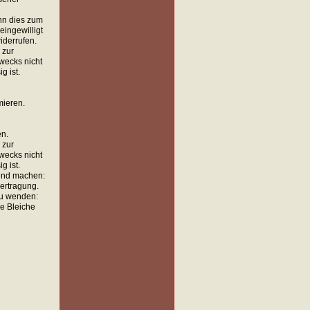
nn dies zum
eingewilligt
iderrufen.
 zur
wecks nicht
g ist.
mieren.
en.
 zur
wecks nicht
g ist.
tend machen:
ertragung.
zu wenden:
re Bleiche