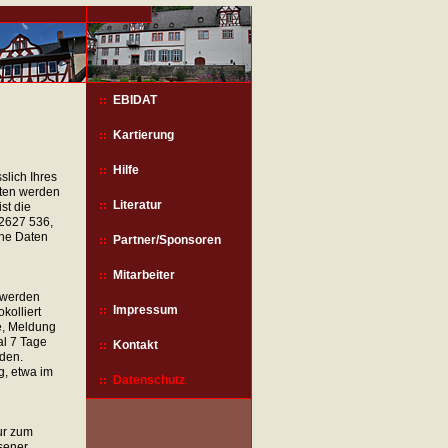
EBIDAT
Kartierung
Hilfe
lich Ihres
aten werden
Literatur
st die
02627 536,
che Daten
Partner/Sponsoren
Mitarbeiter
 werden
Impressum
kolliert
e, Meldung
l 7 Tage
Kontakt
nden.
g, etwa im
Datenschutz
ur zum
sener