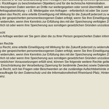
B. Rückfragen zu beschriebenen Objekten) und für die technische Administration.
nbezogenen Daten werden an Dritte nur weitergegeben oder sonst übermittelt, we
rtragsabwicklung – z.B. Weitergabe von Anfragen - erforderlich ist oder Sie zuvor 
ben das Recht, eine erteilte Einwilligung mit Wirkung für die Zukunft jederzeit zu w
 der gespeicherten personenbezogenen Daten erfolgt, wenn Sie Ihre Einwilligung
widerrufen, wenn ihre Kenntnis zur Erfüllung des mit der Speicherung verfolgten Z
rlich ist oder wenn ihre Speicherung aus sonstigen gesetzlichen Gründen unzulässi
echt
che Anfrage werden wir Sie gern über die zu Ihrer Person gespeicherten Daten infor
ren Rechte
 Recht, eine erteilte Einwilligung mit Wirkung für die Zukunft jederzeit zu widerruf
 der gespeicherten personenbezogenen Daten erfolgt, wenn Sie Ihre Einwilligung
widerrufen, wenn ihre Kenntnis zur Erfüllung des mit der Speicherung verfolgten Z
rlich ist oder wenn ihre Speicherung aus sonstigen gesetzlichen Gründen unzulässi
esetzlichen Voraussetzungen erfüllt sind, können Sie folgende weitere Rechte gel
, Einschränkung der Verarbeitung (Sperrung für bestimmte Zwecke) sowie Datenüb
as Recht, sich bei Fragen oder Beschwerden an die zuständige Aufsichtsbehörde 
auftragte für den Datenschutz und die Informationsfreiheit Rheinland-Pfalz, Hinte
inz.