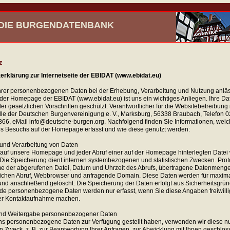
- DIE BURGENDATENBANK
z
rklärung zur Internetseite der EBIDAT (www.ebidat.eu)
hrer personenbezogenen Daten bei der Erhebung, Verarbeitung und Nutzung anläss
der Homepage der EBIDAT (www.ebidat.eu) ist uns ein wichtiges Anliegen. Ihre D
 gesetzlichen Vorschriften geschützt. Verantwortlicher für die Websitebetreibung i
lle der Deutschen Burgenvereinigung e. V., Marksburg, 56338 Braubach, Telefon 
66, eMail info@deutsche-burgen.org. Nachfolgend finden Sie Informationen, wel
s Besuchs auf der Homepage erfasst und wie diese genutzt werden:
und Verarbeitung von Daten
f auf unsere Homepage und jeder Abruf einer auf der Homepage hinterlegten Datei
. Die Speicherung dient internen systembezogenen und statistischen Zwecken. Proto
 der abgerufenen Datei, Datum und Uhrzeit des Abrufs, übertragene Datenmeng
eichen Abruf, Webbrowser und anfragende Domain. Diese Daten werden für maxima
und anschließend gelöscht. Die Speicherung der Daten erfolgt aus Sicherheitsgrü
e personenbezogene Daten werden nur erfasst, wenn Sie diese Angaben freiwilli
r Kontaktaufnahme machen.
und Weitergabe personenbezogener Daten
ns personenbezogene Daten zur Verfügung gestellt haben, verwenden wir diese n
Zweck, z. B. zur Beantwortung Ihrer Anfragen, zur Abwicklung mit Ihnen geschlos