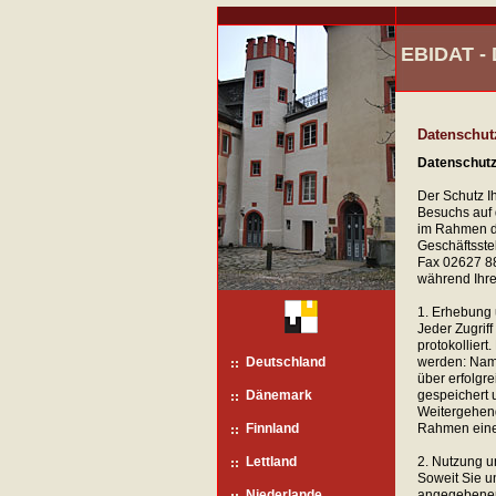
EBIDAT 
Datenschut
Datenschutze
Der Schutz I
Besuchs auf 
im Rahmen der
Geschäftsste
Fax 02627 88
während Ihre
1. Erhebung 
Jeder Zugrif
protokolliert
Deutschland
werden: Name
über erfolgr
Dänemark
gespeichert 
Weitergehend
Finnland
Rahmen eine
Lettland
2. Nutzung 
Soweit Sie u
Niederlande
angegebenen 