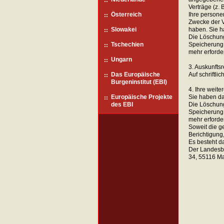
Verträge (z. 
Österreich
Ihre persone
Zwecke der Ve
Slowakei
haben. Sie ha
Die Löschung
Tschechien
Speicherung 
mehr erforde
Ungarn
3. Auskunftsr
Das Europäische
Auf schriftli
Burgeninstitut (EBI)
4. Ihre weite
Europäische Projekte
Sie haben das
des EBI
Die Löschung
Speicherung 
mehr erforde
Soweit die g
Berichtigung
Es besteht d
Der Landesbe
34, 55116 Ma