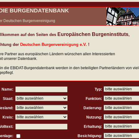
- DIE BURGENDATENBANK
 der Deutschen Burgenvereinigung
Europäischen Burgeninstituts
illkommen auf den Seiten des
,
chtung der
Deutschen Burgenvereinigung e.V.
!
re Partner aus europäischen Ländern wünschen allen Interessierten
mit unserer Datenbank.
 in die EBIDAT-Burgendatenbank werden in den beteiligten Partnerländern von vie
gepflegt.
Name:
Typ:
Staat:
Funktion:
esland:
Datierung:
Kreis:
Nutzung:
Volltext:
Erhaltung:
enlage:
Besichtigung: