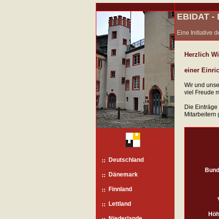
EBIDAT 
Eine Initiative
Herzlich W
einer Einri
Wir und unse
viel Freude 
Die Einträge
Mitarbeitern 
Deutschland
Bund
Dänemark
Finnland
Lettland
Höh
Niederlande