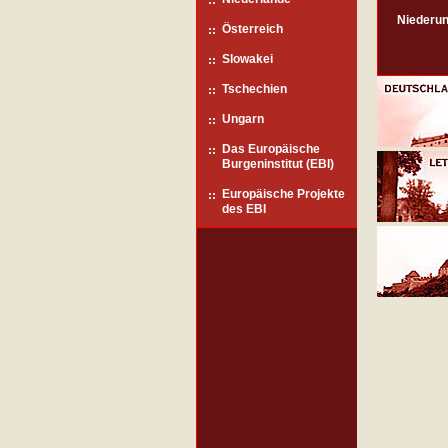
Niederun
Österreich
Slowakei
Tschechien
Ungarn
Das Europäische
Burgeninstitut (EBI)
Europäische Projekte
des EBI