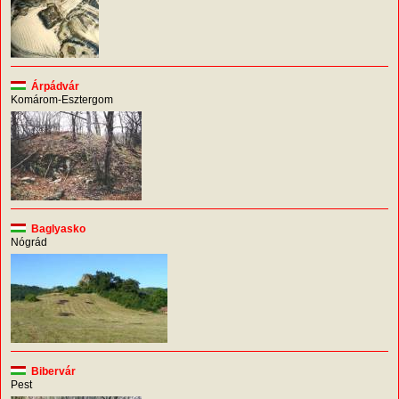
Árpádvár
Komárom-Esztergom
Baglyasko
Nógrád
Bibervár
Pest