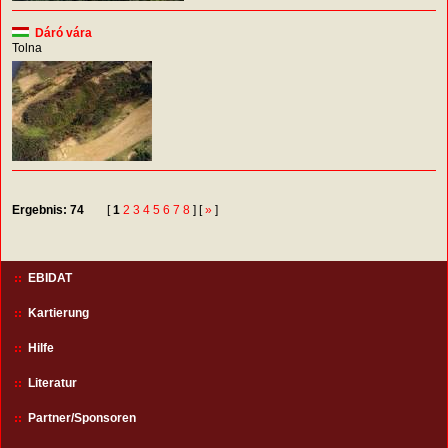
Dáró vára
Tolna
Ergebnis: 74
[
1
2
3
4
5
6
7
8
] [
»
]
EBIDAT
Kartierung
Hilfe
Literatur
Partner/Sponsoren