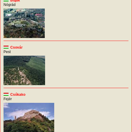
Buják
Nógrád
Csovár
Pest
Csókako
Fejér