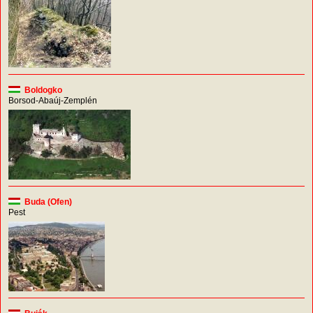
Boldogko
Borsod-Abaúj-Zemplén
Buda (Ofen)
Pest