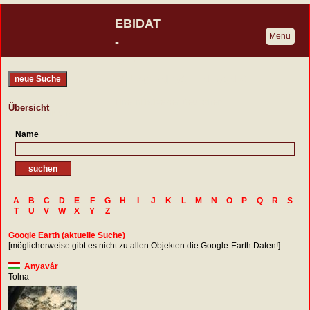
EBIDAT
Menu
-
DIE
BURGENDATENBANK
neue Suche
Eine Initiative der Deutschen
Übersicht
Burgenvereinigung
Name
A
B
C
D
E
F
G
H
I
J
K
L
M
N
O
P
Q
R
S
T
U
V
W
X
Y
Z
Google Earth (aktuelle Suche)
[möglicherweise gibt es nicht zu allen Objekten die Google-Earth Daten!]
Anyavár
Tolna