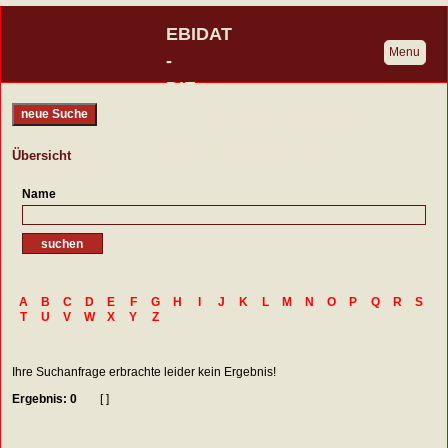
EBIDAT
Menu
-
DIE
BURGENDATENBANK
neue Suche
Eine Initiative der Deutschen
Übersicht
Burgenvereinigung
Name
A
B
C
D
E
F
G
H
I
J
K
L
M
N
O
P
Q
R
S
T
U
V
W
X
Y
Z
Ihre Suchanfrage erbrachte leider kein Ergebnis!
Ergebnis: 0
[ ]