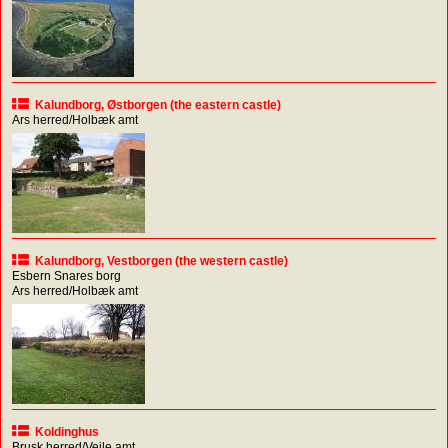
Kalundborg, Østborgen (the eastern castle)
Ars herred/Holbæk amt
Kalundborg, Vestborgen (the western castle)
Esbern Snares borg
Ars herred/Holbæk amt
Koldinghus
Brusk herred/Vejle amt