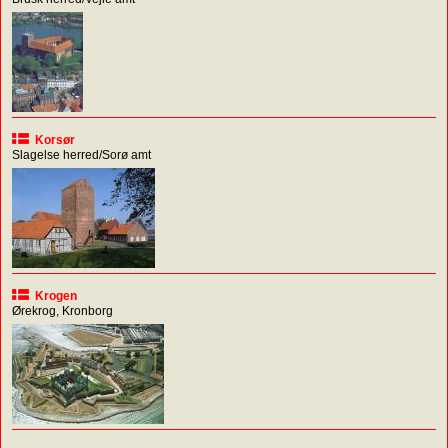
Korsør
Slagelse herred/Sorø amt
Krogen
Ørekrog, Kronborg