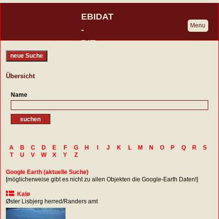
EBIDAT
Menu
-
DIE
BURGENDATENBANK
neue Suche
Eine Initiative der Deutschen
Übersicht
Burgenvereinigung
Name
A
B
C
D
E
F
G
H
I
J
K
L
M
N
O
P
Q
R
S
T
U
V
W
X
Y
Z
Google Earth (aktuelle Suche)
[möglicherweise gibt es nicht zu allen Objekten die Google-Earth Daten!]
Kalø
Øster Lisbjerg herred/Randers amt