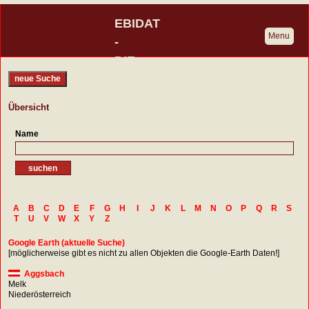
EBIDAT
Menu
-
DIE
BURGENDATENBANK
neue Suche
Eine Initiative der Deutschen
Übersicht
Burgenvereinigung
Name
A
B
C
D
E
F
G
H
I
J
K
L
M
N
O
P
Q
R
S
T
U
V
W
X
Y
Z
Google Earth (aktuelle Suche)
[möglicherweise gibt es nicht zu allen Objekten die Google-Earth Daten!]
Aggsbach
Melk
Niederösterreich