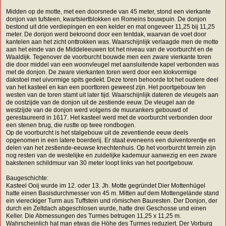
Midden op de motte, met een doorsnede van 45 meter, stond een vierkante
donjon van tufsteen, kwartsiertblokken en Romeins bouwpuin. De donjon
bestond uit drie verdiepingen en een kelder en mat ongeveer 11,25 bij 11,25
meter. De donjon werd bekroond door een tentdak, waarvan de voet door
kantelen aan het zicht onttrokken was. Waarschijnlijk verlaagde men de motte
aan het einde van de Middeleeuwen tot het niveau van de voorburcht en de
Waaldijk. Tegenover de voorburcht bouwde men een zware vierkante toren
die door middel van een woonvleugel met aansluitende kapel verbonden was
met de donjon. De zware vierkanten toren werd door een klokvormige
dakstoel met uivormige spits gedekt. Deze toren behoorde tot het oudere deel
van het kasteel en kan een poorttoren geweest zijn. Het poortgebouw ten
westen van de toren stamt uit later tijd. Waarschijnlijk dateren de vleugels aan
de oostzijde van de donjon uit de zestiende eeuw. De vleugel aan de
westzijde van de donjon werd volgens de muurankers gebouwd of
gerestaureerd in 1617. Het kasteel werd met de voorburcht verbonden door
een stenen brug, die rustte op twee rondbogen.
Op de voorburcht is het stalgebouw uit de zeventiende eeuw deels
opgenomen in een latere boerderij. Er staat eveneens een duiventorentje en
delen van het zestiende-eeuwse knechtenhuis. Op het voorburcht terrein zijn
nog resten van de westelijke en zuidelijke kademuur aanwezig en een zware
bakstenen schildmuur van 30 meter loopt links van het poortgebouw.
Baugeschichte:
Kasteel Ooij wurde im 12. oder 13. Jh. Motte gegründet Dier Mottenhügel
hatte einen Basisdurchmesser von 45 m. Mitten auf dem Mottengelände stand
ein viereckiger Turm aus Tuffstein und römischen Bauresten. Der Donjon, der
durch ein Zeltdach abgeschlosen wurde, hatte drei Geschosse und einen
Keller. Die Abmessungen des Turmes betrugen 11,25 x 11,25 m.
Wahrscheinlich hat man etwas die Höhe des Turmes reduziert. Der Vorburg