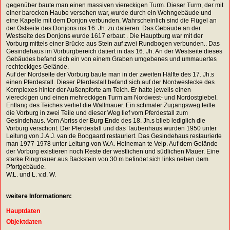
gegenüber baute man einen massiven viereckigen Turm. Dieser Turm, der mit
einer barocken Haube versehen war, wurde durch ein Wohngebäude und
eine Kapelle mit dem Donjon verbunden. Wahrscheinlich sind die Flügel an
der Ostseite des Donjons ins 16. Jh. zu datieren. Das Gebäude an der
Westseite des Donjons wurde 1617 erbaut . Die Hauptburg war mit der
Vorburg mittels einer Brücke aus Stein auf zwei Rundbogen verbunden.. Das
Gesindehaus im Vorburgbereich datiert in das 16. Jh. An der Westseite dieses
Gebäudes befand sich ein von einem Graben umgebenes und ummauertes
rechteckiges Gelände.
Auf der Nordseite der Vorburg baute man in der zweiten Hälfte des 17. Jh.s
einen Pferdestall. Dieser Pferdestall befand sich auf der Nordwestecke des
Komplexes hinter der Außenpforte am Teich. Er hatte jeweils einen
viereckigen und einen mehreckigen Turm am Nordwest- und Nordostgiebel.
Entlang des Teiches verlief die Wallmauer. Ein schmaler Zugangsweg teilte
die Vorburg in zwei Teile und dieser Weg lief vom Pferdestall zum
Gesindehaus. Vom Abriss der Burg Ende des 18. Jh.s blieb lediglich die
Vorburg verschont. Der Pferdestall und das Taubenhaus wurden 1950 unter
Leitung von J.A.J. van de Boogaard restauriert. Das Gesindehaus restaurierte
man 1977-1978 unter Leitung von W.A. Heineman te Velp. Auf dem Gelände
der Vorburg existieren noch Reste der westlichen und südlichen Mauer. Eine
starke Ringmauer aus Backstein von 30 m befindet sich links neben dem
Pfortgebäude.
W.L. und L. v.d. W.
weitere Informationen:
Hauptdaten
Objektdaten