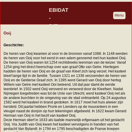
EBIDAT
Menu
-
DIE
BURGENDATENBANK
Ooij
Eine Initiative der Deutschen
Geschichte:
Burgenvereinigung
De heren van Ooij kwamen al voor in de bronnen vanaf 1088. In 1148 werden
de heren van Ooij voor het eerst in een adem genoemd met hun kasteel Ooij.
De heren van Ooij waren tot 1254 rechtstreeks leenman van de keizer. Vanaf
1254 ging het direct heerschap over aan graaf Otto van Gelre. Hiertegen
hadden de heren van Ooij en de graaf van Kleef zich lang verzet. Het kasteel
bleef lange tijd in de familie. Tussen 1321 en 1336 verzoenden de heren van
Ooij en de Gelderse Graaf zich. In 1395 werd Gerard van Ooij door hertog
Willem van Gelre met kasteel Ooi beleend. Uit dat jaar stamt de eerste
leenbrief. In 1502 werd Ooij veroverd en verwoest door de Kleefsen. Nadat
Nijmegen toegetreden was tot de Unie van Utrecht, werd kasteel Ooij net als
de andere burchten in de omgeving van de stad ontmanteld. Op 24 augustus
1582 werd het kasteel in brand gestoken. In 1617 moet het huis alweer zijn
hersteld. Dit jaartal hebben Pronk en Lienders op de muurankers in een
vleugel naast de donjon op hun tekeningen afgebeeld. In 1622 kwam Gerard
Herman van Ooij in het bezit van kasteel Ooij.
Deze Herman stierf in 1633 als laatste mannelijk erfgenaam uit het geslacht
Ooij. Via Judith van Ooij kwam het kasteel vervolgens in handen van het
geslacht Van Bylandt. In 1794 en 1795 beschadigden de Franse troepen