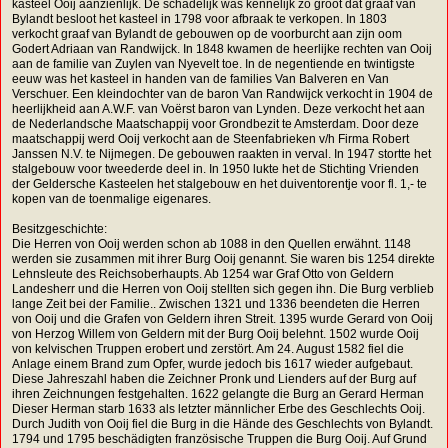
kasteel Ooij aanzienlijk. De schadelijk was kennelijk zo groot dat graaf van
Bylandt besloot het kasteel in 1798 voor afbraak te verkopen. In 1803
verkocht graaf van Bylandt de gebouwen op de voorburcht aan zijn oom
Godert Adriaan van Randwijck. In 1848 kwamen de heerlijke rechten van Ooij
aan de familie van Zuylen van Nyevelt toe. In de negentiende en twintigste
eeuw was het kasteel in handen van de families Van Balveren en Van
Verschuer. Een kleindochter van de baron Van Randwijck verkocht in 1904 de
heerlijkheid aan A.W.F. van Voërst baron van Lynden. Deze verkocht het aan
de Nederlandsche Maatschappij voor Grondbezit te Amsterdam. Door deze
maatschappij werd Ooij verkocht aan de Steenfabrieken v/h Firma Robert
Janssen N.V. te Nijmegen. De gebouwen raakten in verval. In 1947 stortte het
stalgebouw voor tweederde deel in. In 1950 lukte het de Stichting Vrienden
der Geldersche Kasteelen het stalgebouw en het duiventorentje voor fl. 1,- te
kopen van de toenmalige eigenares.
Besitzgeschichte:
Die Herren von Ooij werden schon ab 1088 in den Quellen erwähnt. 1148
werden sie zusammen mit ihrer Burg Ooij genannt. Sie waren bis 1254 direkte
Lehnsleute des Reichsoberhaupts. Ab 1254 war Graf Otto von Geldern
Landesherr und die Herren von Ooij stellten sich gegen ihn. Die Burg verblieb
lange Zeit bei der Familie.. Zwischen 1321 und 1336 beendeten die Herren
von Ooij und die Grafen von Geldern ihren Streit. 1395 wurde Gerard von Ooij
von Herzog Willem von Geldern mit der Burg Ooij belehnt. 1502 wurde Ooij
von kelvischen Truppen erobert und zerstört. Am 24. August 1582 fiel die
Anlage einem Brand zum Opfer, wurde jedoch bis 1617 wieder aufgebaut.
Diese Jahreszahl haben die Zeichner Pronk und Lienders auf der Burg auf
ihren Zeichnungen festgehalten. 1622 gelangte die Burg an Gerard Herman
Dieser Herman starb 1633 als letzter männlicher Erbe des Geschlechts Ooij.
Durch Judith von Ooij fiel die Burg in die Hände des Geschlechts von Bylandt.
1794 und 1795 beschädigten französische Truppen die Burg Ooij. Auf Grund