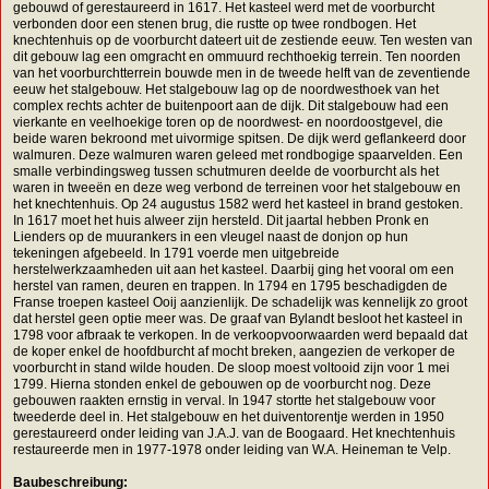
gebouwd of gerestaureerd in 1617. Het kasteel werd met de voorburcht
verbonden door een stenen brug, die rustte op twee rondbogen. Het
knechtenhuis op de voorburcht dateert uit de zestiende eeuw. Ten westen van
dit gebouw lag een omgracht en ommuurd rechthoekig terrein. Ten noorden
van het voorburchtterrein bouwde men in de tweede helft van de zeventiende
eeuw het stalgebouw. Het stalgebouw lag op de noordwesthoek van het
complex rechts achter de buitenpoort aan de dijk. Dit stalgebouw had een
vierkante en veelhoekige toren op de noordwest- en noordoostgevel, die
beide waren bekroond met uivormige spitsen. De dijk werd geflankeerd door
walmuren. Deze walmuren waren geleed met rondbogige spaarvelden. Een
smalle verbindingsweg tussen schutmuren deelde de voorburcht als het
waren in tweeën en deze weg verbond de terreinen voor het stalgebouw en
het knechtenhuis. Op 24 augustus 1582 werd het kasteel in brand gestoken.
In 1617 moet het huis alweer zijn hersteld. Dit jaartal hebben Pronk en
Lienders op de muurankers in een vleugel naast de donjon op hun
tekeningen afgebeeld. In 1791 voerde men uitgebreide
herstelwerkzaamheden uit aan het kasteel. Daarbij ging het vooral om een
herstel van ramen, deuren en trappen. In 1794 en 1795 beschadigden de
Franse troepen kasteel Ooij aanzienlijk. De schadelijk was kennelijk zo groot
dat herstel geen optie meer was. De graaf van Bylandt besloot het kasteel in
1798 voor afbraak te verkopen. In de verkoopvoorwaarden werd bepaald dat
de koper enkel de hoofdburcht af mocht breken, aangezien de verkoper de
voorburcht in stand wilde houden. De sloop moest voltooid zijn voor 1 mei
1799. Hierna stonden enkel de gebouwen op de voorburcht nog. Deze
gebouwen raakten ernstig in verval. In 1947 stortte het stalgebouw voor
tweederde deel in. Het stalgebouw en het duiventorentje werden in 1950
gerestaureerd onder leiding van J.A.J. van de Boogaard. Het knechtenhuis
restaureerde men in 1977-1978 onder leiding van W.A. Heineman te Velp.
Baubeschreibung: