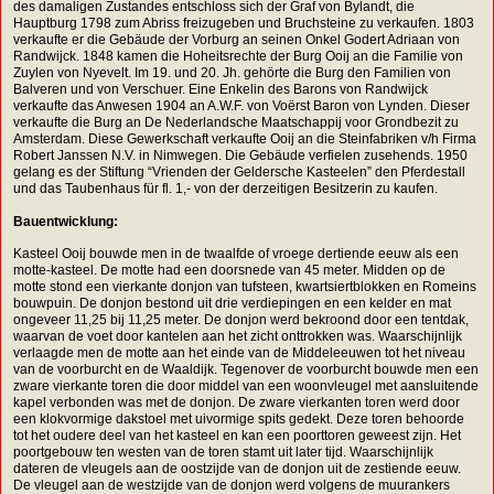
des damaligen Zustandes entschloss sich der Graf von Bylandt, die
Hauptburg 1798 zum Abriss freizugeben und Bruchsteine zu verkaufen. 1803
verkaufte er die Gebäude der Vorburg an seinen Onkel Godert Adriaan von
Randwijck. 1848 kamen die Hoheitsrechte der Burg Ooij an die Familie von
Zuylen von Nyevelt. Im 19. und 20. Jh. gehörte die Burg den Familien von
Balveren und von Verschuer. Eine Enkelin des Barons von Randwijck
verkaufte das Anwesen 1904 an A.W.F. von Voërst Baron von Lynden. Dieser
verkaufte die Burg an De Nederlandsche Maatschappij voor Grondbezit zu
Amsterdam. Diese Gewerkschaft verkaufte Ooij an die Steinfabriken v/h Firma
Robert Janssen N.V. in Nimwegen. Die Gebäude verfielen zusehends. 1950
gelang es der Stiftung “Vrienden der Geldersche Kasteelen” den Pferdestall
und das Taubenhaus für fl. 1,- von der derzeitigen Besitzerin zu kaufen.
Bauentwicklung:
Kasteel Ooij bouwde men in de twaalfde of vroege dertiende eeuw als een
motte-kasteel. De motte had een doorsnede van 45 meter. Midden op de
motte stond een vierkante donjon van tufsteen, kwartsiertblokken en Romeins
bouwpuin. De donjon bestond uit drie verdiepingen en een kelder en mat
ongeveer 11,25 bij 11,25 meter. De donjon werd bekroond door een tentdak,
waarvan de voet door kantelen aan het zicht onttrokken was. Waarschijnlijk
verlaagde men de motte aan het einde van de Middeleeuwen tot het niveau
van de voorburcht en de Waaldijk. Tegenover de voorburcht bouwde men een
zware vierkante toren die door middel van een woonvleugel met aansluitende
kapel verbonden was met de donjon. De zware vierkanten toren werd door
een klokvormige dakstoel met uivormige spits gedekt. Deze toren behoorde
tot het oudere deel van het kasteel en kan een poorttoren geweest zijn. Het
poortgebouw ten westen van de toren stamt uit later tijd. Waarschijnlijk
dateren de vleugels aan de oostzijde van de donjon uit de zestiende eeuw.
De vleugel aan de westzijde van de donjon werd volgens de muurankers