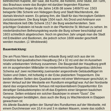
befindlichen Kapelle, der Saal, die Küche, die Kellerei, eine Stube, ein Turm,
das Brauhaus sowie das Burgtor mit darüber liegenden Räumen.
Baunachrichten liegen für die Jahre 1436-38 sowie 1469/70 vor. 1503
belagerte Otto Schenk von Nideggen Burg und Stadt Wachtendonk, die
damals klevisch waren. Es gelang ihm, die Stadt für das Herzogtum Geldern
zurückzuerobern. Die Burg folgte 1504 nach. Als Drost und Amtmann von
Wachtendonk ließ Otto Schenk 1517 die Burg wiederherstellen. Sein
prächtiger Grabstein ist heute noch in der Pfarrkirche St. Michael zu sehen. Im
niederländischen Befreiungskrieg wurde die Burg schwer beschädigt und
1603 schließlich abgebrochen. Noch im gleichen Jahr umgab man die Stadt
mit Erdwällen und Bastionen, die jedoch schon 1608 wieder geschleift
werden mussten. (J. Wroblewski)
Bauentwicklung:
Die am Fluss Niers aus Backstein erbaute Burg setzt sich aus der im
Grundriss fast quadratischen Hauptburg (34 x 32 m) und der im Aussehen
relativ unbekannten Vorburg zusammen. Die Baugestalt der Hauptburg greift
ein im ausgehenden Mittelalter im niederrheinischen Burgenbau übliches
Schema auf: zwei rechtwinklig zueinander angeordnete Gebäudeflügel im
Süden und Osten, mit hofseitig in der Ecke platziertem Treppenturm. Die
beiden offenen Seiten des Quadrats waren mit einer Wehrmauer geschützt, in
deren Verlauf auf der Westseite ein Rundturm eingefügt war. Auf der Nordseite
stand das vorgeschobene Torhaus mit repräsentativem Doppelturmtor. Ein
derartiger Gebäudekomplex ist oft das Ergebnis einer längeren baulichen
Genese. Selten entstand ein solcher Baukörper in einem "Guss". Die
Ausgrabungen bestätigten, dass auch die Burg zu Wachtendonk in Etappen
gewachsen ist.
Als älteste Bauteile gelten der Stumpf des Rundturmes auf der Westseite, mit
einem Durchmesser von 10,4 m und 3 m starken Mauern, sowie das südlich