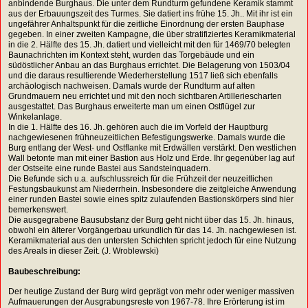
anbindende Burghaus. Die unter dem Rundturm gefundene Keramik stammt
aus der Erbauungszeit des Turmes. Sie datiert ins frühe 15. Jh.. Mit ihr ist ein
ungefährer Anhaltspunkt für die zeitliche Einordnung der ersten Bauphase
gegeben. In einer zweiten Kampagne, die über stratifiziertes Keramikmaterial
in die 2. Hälfte des 15. Jh. datiert und vielleicht mit den für 1469/70 belegten
Baunachrichten im Kontext steht, wurden das Torgebäude und ein
südöstlicher Anbau an das Burghaus errichtet. Die Belagerung von 1503/04
und die daraus resultierende Wiederherstellung 1517 ließ sich ebenfalls
archäologisch nachweisen. Damals wurde der Rundturm auf alten
Grundmauern neu errichtet und mit den noch sichtbaren Artilleriescharten
ausgestattet. Das Burghaus erweiterte man um einen Ostflügel zur
Winkelanlage.
In die 1. Hälfte des 16. Jh. gehören auch die im Vorfeld der Hauptburg
nachgewiesenen frühneuzeitlichen Befestigungswerke. Damals wurde die
Burg entlang der West- und Ostflanke mit Erdwällen verstärkt. Den westlichen
Wall betonte man mit einer Bastion aus Holz und Erde. Ihr gegenüber lag auf
der Ostseite eine runde Bastei aus Sandsteinquadern.
Die Befunde sich u.a. aufschlussreich für die Frühzeit der neuzeitlichen
Festungsbaukunst am Niederrhein. Insbesondere die zeitgleiche Anwendung
einer runden Bastei sowie eines spitz zulaufenden Bastionskörpers sind hier
bemerkenswert.
Die ausgegrabene Bausubstanz der Burg geht nicht über das 15. Jh. hinaus,
obwohl ein älterer Vorgängerbau urkundlich für das 14. Jh. nachgewiesen ist.
Keramikmaterial aus den untersten Schichten spricht jedoch für eine Nutzung
des Areals in dieser Zeit. (J. Wroblewski)
Baubeschreibung:
Der heutige Zustand der Burg wird geprägt von mehr oder weniger massiven
Aufmauerungen der Ausgrabungsreste von 1967-78. Ihre Erörterung ist im