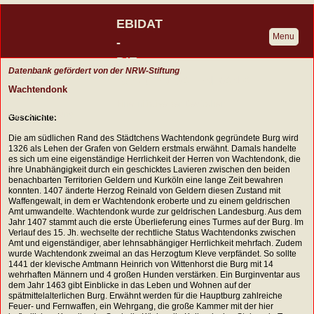
EBIDAT
Menu
-
DIE
Datenbank gefördert von der NRW-Stiftung
BURGENDATENBANK
Wachtendonk
Eine Initiative der Deutschen
Burgenvereinigung
Geschichte:
Die am südlichen Rand des Städtchens Wachtendonk gegründete Burg wird
1326 als Lehen der Grafen von Geldern erstmals erwähnt. Damals handelte
es sich um eine eigenständige Herrlichkeit der Herren von Wachtendonk, die
ihre Unabhängigkeit durch ein geschicktes Lavieren zwischen den beiden
benachbarten Territorien Geldern und Kurköln eine lange Zeit bewahren
konnten. 1407 änderte Herzog Reinald von Geldern diesen Zustand mit
Waffengewalt, in dem er Wachtendonk eroberte und zu einem geldrischen
Amt umwandelte. Wachtendonk wurde zur geldrischen Landesburg. Aus dem
Jahr 1407 stammt auch die erste Überlieferung eines Turmes auf der Burg. Im
Verlauf des 15. Jh. wechselte der rechtliche Status Wachtendonks zwischen
Amt und eigenständiger, aber lehnsabhängiger Herrlichkeit mehrfach. Zudem
wurde Wachtendonk zweimal an das Herzogtum Kleve verpfändet. So sollte
1441 der klevische Amtmann Heinrich von Wittenhorst die Burg mit 14
wehrhaften Männern und 4 großen Hunden verstärken. Ein Burginventar aus
dem Jahr 1463 gibt Einblicke in das Leben und Wohnen auf der
spätmittelalterlichen Burg. Erwähnt werden für die Hauptburg zahlreiche
Feuer- und Fernwaffen, ein Wehrgang, die große Kammer mit der hier