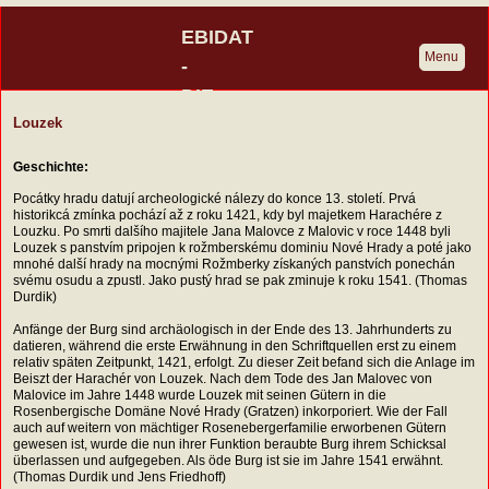
EBIDAT
Menu
-
DIE
BURGENDATENBANK
Louzek
Eine Initiative der Deutschen
Geschichte:
Burgenvereinigung
Pocátky hradu datují archeologické nálezy do konce 13. století. Prvá
historikcá zmínka pochází až z roku 1421, kdy byl majetkem Harachére z
Louzku. Po smrti dalšího majitele Jana Malovce z Malovic v roce 1448 byli
Louzek s panstvím pripojen k rožmberskému dominiu Nové Hrady a poté jako
mnohé další hrady na mocnými Rožmberky získaných panstvích ponechán
svému osudu a zpustl. Jako pustý hrad se pak zminuje k roku 1541. (Thomas
Durdik)
Anfänge der Burg sind archäologisch in der Ende des 13. Jahrhunderts zu
datieren, während die erste Erwähnung in den Schriftquellen erst zu einem
relativ späten Zeitpunkt, 1421, erfolgt. Zu dieser Zeit befand sich die Anlage im
Beiszt der Harachér von Louzek. Nach dem Tode des Jan Malovec von
Malovice im Jahre 1448 wurde Louzek mit seinen Gütern in die
Rosenbergische Domäne Nové Hrady (Gratzen) inkorporiert. Wie der Fall
auch auf weitern von mächtiger Rosenebergerfamilie erworbenen Gütern
gewesen ist, wurde die nun ihrer Funktion beraubte Burg ihrem Schicksal
überlassen und aufgegeben. Als öde Burg ist sie im Jahre 1541 erwähnt.
(Thomas Durdik und Jens Friedhoff)