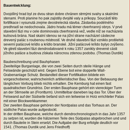
Bauentwicklung:
Dvojdílný hrad byl ze dvou stran dobre chránen strmými svahy a skalními
stenami. Proti planine ho pak zajistily dvojité valy a príkopy. Soucástí této
fortifikace i vysunutá zrejme deostrelecká stavba. Zástavba podélného
predhradí se nedochovala. Jádro hradu má témer ctverhranný obrys. V prvé
stavební fázi mu v cele dominovala ctverhranná vež, vedle níž se nacházela
kulisová brána. Nad skalní stenou se na jižní strane nacházel cástecne
drevený palác s roubenou místností. Ve druhé stavební fázi vzniklo protilehlé
severní palácové krídlo a krídlo branské. Jižní palácové kríldo bylyo zvýšeno.
Ve gtretí stavební fázi dendrodatované k roku 1357 zanikly drevené cásti
jižního paláce a budova získala nárocnou zdenou podobu. (Thomas Durdik)
Baubeschreibung und Bauhphasen
Zweiteilige Burganlage, die von zwei Seiten durch steile Hänge und
Felswände geschützt wird. Gegen Ebene bot eine doppelte Wall-
Grabenanlage Schutz. Bestandteil dieser Fortifikation bildete ein
vorgeschobener, wahrscheinlich artilleristischer Bau. Von der Bebauung der
länglichen Vorburg blieb nichts erhalten. Die Kernburg hat einen fast
quadratischen Grundriss. Der ersten Bauphase gehört ein viereckiger Turm
an der Stirnseite an (Frontturm). Unmittelbar daneben lag das Tor. Über der
Felswand auf der Südseite befand sich ein teilweise in Holz errichteter Palas
mit einer Blockwerkkammer.
Der zweiten Bauphase gehören der Nordpalas und das Torhaus an. Der
südliche Palas wurde aufgestockt.
In der dritten Bauphase, welche durch dendrochronologisch in das Jahr 1357
zu setzen ist, wurden die hälzernen Teile des Südpalas abgebrochen und und
durch Bauteile in Stein ersetzt. Die Aufgabe der Burg erfolgte deutlich vor
1541. (Thomas Durdik und Jens Friedhoff)