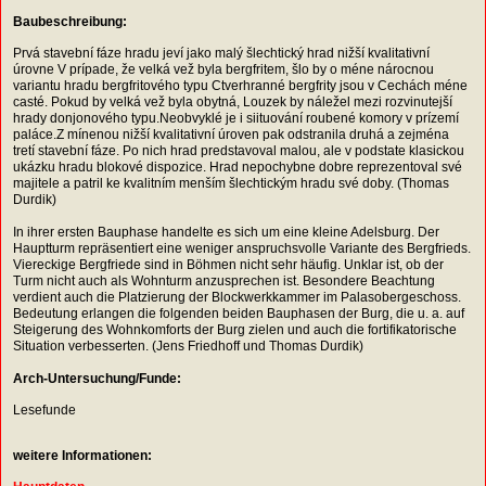
Baubeschreibung:
Prvá stavební fáze hradu jeví jako malý šlechtický hrad nižší kvalitativní
úrovne V prípade, že velká vež byla bergfritem, šlo by o méne nárocnou
variantu hradu bergfritového typu Ctverhranné bergfrity jsou v Cechách méne
casté. Pokud by velká vež byla obytná, Louzek by náležel mezi rozvinutejší
hrady donjonového typu.Neobvyklé je i siituování roubené komory v prízemí
paláce.Z mínenou nižší kvalitativní úroven pak odstranila druhá a zejména
tretí stavební fáze. Po nich hrad predstavoval malou, ale v podstate klasickou
ukázku hradu blokové dispozice. Hrad nepochybne dobre reprezentoval své
majitele a patril ke kvalitním menším šlechtickým hradu své doby. (Thomas
Durdik)
In ihrer ersten Bauphase handelte es sich um eine kleine Adelsburg. Der
Hauptturm repräsentiert eine weniger anspruchsvolle Variante des Bergfrieds.
Viereckige Bergfriede sind in Böhmen nicht sehr häufig. Unklar ist, ob der
Turm nicht auch als Wohnturm anzusprechen ist. Besondere Beachtung
verdient auch die Platzierung der Blockwerkkammer im Palasobergeschoss.
Bedeutung erlangen die folgenden beiden Bauphasen der Burg, die u. a. auf
Steigerung des Wohnkomforts der Burg zielen und auch die fortifikatorische
Situation verbesserten. (Jens Friedhoff und Thomas Durdik)
Arch-Untersuchung/Funde:
Lesefunde
weitere Informationen: