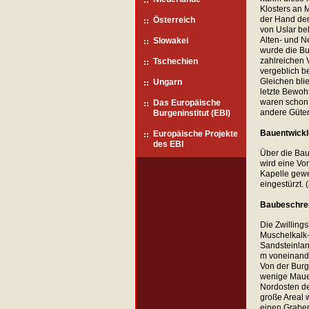
Klosters an 
der Hand der
Österreich
von Uslar be
Alten- und N
Slowakei
wurde die B
zahlreichen
Tschechien
vergeblich be
Gleichen blie
Ungarn
letzte Bewoh
waren schon 
Das Europäische
andere Güter
Burgeninstitut (EBI)
Bauentwickl
Europäische Projekte
des EBI
Über die Bau
wird eine Vo
Kapelle gewe
eingestürzt.
Baubeschre
Die Zwilling
Muschelkalk
Sandsteinlan
m voneinande
Von der Burg
wenige Maue
Nordosten de
große Areal 
einen Graben