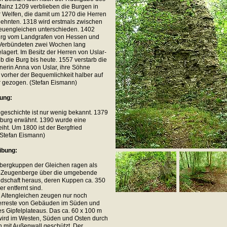
Mainz 1209 verblieben die Burgen in
 Welfen, die damit um 1270 die Herren
lehnten. 1318 wird erstmals zwischen
euengleichen unterschieden. 1402
urg vom Landgrafen von Hessen und
 Verbündeten zwei Wochen lang
lagert. Im Besitz der Herren von Uslar-
b die Burg bis heute. 1557 verstarb die
nerin Anna von Uslar, ihre Söhne
vorher der Bequemlichkeit halber auf
 gezogen. (Stefan Eismann)
ung:
geschichte ist nur wenig bekannt. 1379
rburg erwähnt. 1390 wurde eine
iht. Um 1800 ist der Bergfried
 (Stefan Eismann)
ibung:
sbergkuppen der Gleichen ragen als
-Zeugenberge über die umgebende
dschaft heraus, deren Kuppen ca. 350
r entfernt sind.
 Altengleichen zeugen nur noch
rreste von Gebäuden im Süden und
s Gipfelplateaus. Das ca. 60 x 100 m
wird im Westen, Süden und Osten durch
 mit Außenwall geschützt. Der