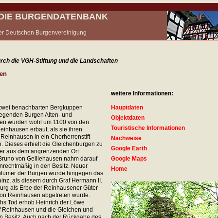
- DIE BURGENDATENBANK
 der Deutschen Burgenvereinigung
rch die VGH-Stiftung und die Landschaften
hen
weitere Informationen:
 zwei benachbarten Bergkuppen
Hauptdaten
egenden Burgen Alten- und
Objektdaten
en wurden wohl um 1100 von den
Touristische Informationen
einhausen erbaut, als sie ihren
 Reinhausen in ein Chorherrenstift
Nachweise
 Dieses erhielt die Gleichenburgen zu
Google Earth
er aus dem angrenzenden Ort
runo von Gelliehausen nahm darauf
Google Maps
nrechtmäßig in den Besitz. Neuer
Home
ntümer der Burgen wurde hingegen das
inz, als diesem durch Graf Hermann II.
rg als Erbe der Reinhausener Güter
von Reinhausen abgetreten wurde.
hs Tod erhob Heinrich der Löwe
f Reinhausen und die Gleichen und
n Besitz. Auch nach der Rückgabe des