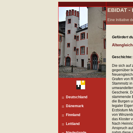
EBIDAT 
Eine Initiative
Gefördert du
Altengleic
Geschichte:
Die sich auf
gegenüber li
Neuengleich
Grafen von R
Stammsitz in
umwandelten.
Geschenk. D
stammende B
Deutschland
die Burgen u
legaler Eige
Dänemark
Erzbistum Ma
von Winzenbu
Finnland
das Kloster 
Nach Heinric
Lettland
Anspruch au
nahm diese i
Niederlande