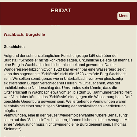
EBIDAT
Menu
-
DIE
BURGENDATENBANK
Wachbach, Burgstelle
Eine Initiative der Deutschen
Geschichte:
Burgenvereinigung
Aufgrund der sehr unzulänglichen Forschungslage läßt sich über den
Burgstall "Schlössle" nichts konkretes sagen. Urkundliche Belege für mehr als
eine Burg in Wachbach sind bisher nicht bekannt geworden. Da der
Wandereisen-Holzschnitt von 1523 klar erkennbar eine Wasserburg zeigt,
kann das sogenannte "Schlössle" nicht die 1523 zerstörte Burg Wachbach
sein. Wir sollten somit, genau wie in Unterbalbach, von zwei gleichzeitig
existierenden Burgen verschiedener Herren im Ort ausgehen, was der
architektonische Niederschlag des Umstandes sein könnte, dass die
Ortsherrschaft in Wachbach etwa vom 14. bis zum 16. Jahrhundert zersplittert
war. Von daher könnte das "Schlössle" eine gegen die Wasserburg beim Dorf
gerichtete Gegenburg gewesen sein. Weitergehende Vermutungen wären
allenfalls bei einer sorgfältigen Sichtung der archivalischen Überlieferung
möglich.
Vermutungen, eine in der Neuzeit wiederholt erwähnte "Obere Behausung"
seien auf das "Schlössle" zu beziehen, können bisher nicht überzeugen. Mit
einer "Behausung" muss nicht zwingend eine Burg gemeint sein. (Thomas
Steinmetz).