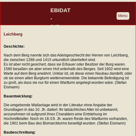
EBIDAT
Menu
-
DIE
BURGENDATENBANK
Leichberg
Eine Initiative der Deutschen
Geschichte:
Burgenvereinigung
Nach dem Berg nannte sich das Adelsgeschlecht der Herren von Leichberg,
die zwischen 1288 und 1415 urkundlich überliefert sind.
Es ist aber nicht gesichert, dass sie Erbauer oder Besitzer der Burg waren.
1580 besaßen sie aber einen Hof unterhalb des Berges. Seit 1602 wird eine
Warte auf dem Berg erwähnt. Unklar ist, ob diese einen Neubau darstellt, oder
ob sie einen alten Burgturm weiterverwendete. Die bekannte Befestigung ist
zu groß, als dass sie nur für einen Wartturm angelegt worden wäre. (Stefan
Eismann)
Bauentwicklung:
Die umgebende Wallanlage wird in der Literatur ohne Angabe der
Grundlagen in das 10. Jh. datiert. Ihr tatsächliches Alter ist unbekannt,
anzunehmen ist aufgrund ihres Charakters eine Entstehung im
Hochmittelalter. Noch im 18./19. Jh. waren Reste des Wartturms vorhanden,
die 1901 beim Bau des Bismarckturms beseitigt wurden. (Stefan Eismann)
Baubeschreibung: