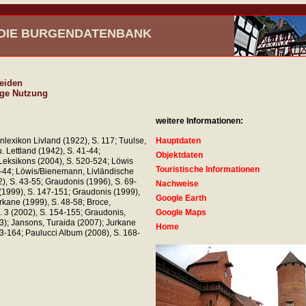
- DIE BURGENDATENBANK
reiden
ge Nutzung
weitere Informationen:
lexikon Livland (1922), S. 117; Tuulse,
Hauptdaten
. Lettland (1942), S. 41-44;
Objektdaten
eksikons (2004), S. 520-524; Löwis
Touristische Informationen
6-44; Löwis/Bienemann, Livländische
), S. 43-55; Graudonis (1996), S. 69-
Nachweise
(1999), S. 147-151; Graudonis (1999),
Google Earth
rkane (1999), S. 48-58; Broce,
. 3 (2002), S. 154-155; Graudonis,
Google Maps
3); Jansons, Turaida (2007); Jurkane
Home
63-164; Paulucci Album (2008), S. 168-