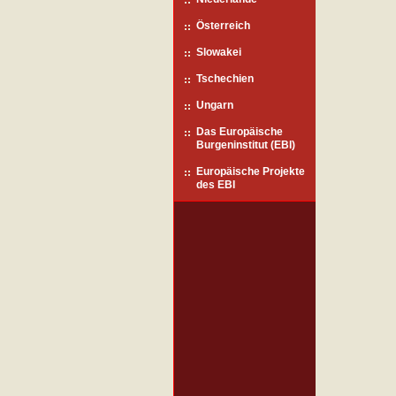
Österreich
Slowakei
Tschechien
Ungarn
Das Europäische
Burgeninstitut (EBI)
Europäische Projekte
des EBI