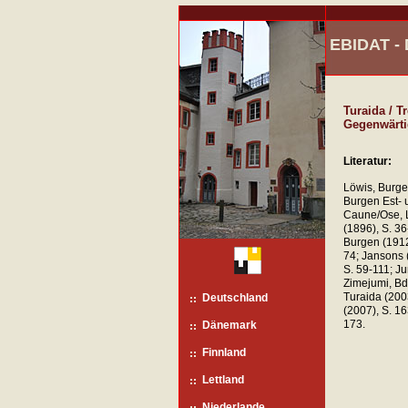
EBIDAT 
Turaida / T
Gegenwärti
Literatur:
Löwis, Burgen
Burgen Est- u
Caune/Ose, L
(1896), S. 3
Burgen (1912
74; Jansons 
S. 59-111; Ju
Zimejumi, Bd
Turaida (200
Deutschland
(2007), S. 1
173.
Dänemark
Finnland
Lettland
Niederlande