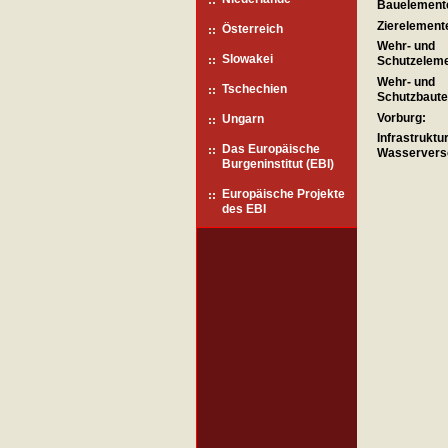
Bauelement
Zierelement
Österreich
Wehr- und
Slowakei
Schutzeleme
Wehr- und
Tschechien
Schutzbaute
Vorburg:
Ungarn
Infrastruktu
Das Europäische
Wasservers
Burgeninstitut (EBI)
Europäische Projekte
des EBI