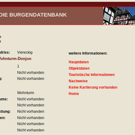
- DIE BURGENDATENBANK
n
n
driss:
Viereckig
weitere Informationen:
Wohnturm-Donjon
Hauptdaten
1
Objektdaten
Nicht vorhanden
Touristische Informationen
g:
Nicht vorhanden
Nachweise
Keine Kartierung vorhanden
Wohnturm
Home
ume:
Nicht vorhanden
Nicht vorhanden
ttung:
Nicht vorhanden
en:
Nicht vorhanden
Nicht vorhanden
Nicht vorhanden