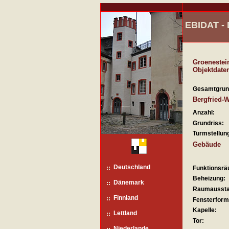
EBIDAT 
Groenestei
Objektdate
Gesamtgrun
Bergfried-
Anzahl:
Grundriss:
Turmstellun
Gebäude
Deutschland
Funktionsrä
Beheizung:
Dänemark
Raumaussta
Finnland
Fensterform
Kapelle:
Lettland
Tor:
Niederlande