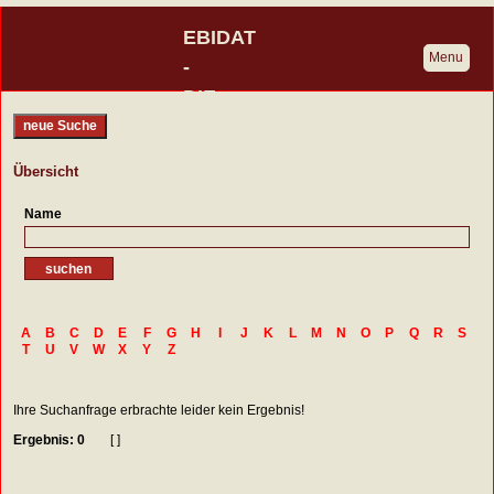
EBIDAT
Menu
-
DIE
BURGENDATENBANK
neue Suche
Eine Initiative der Deutschen
Übersicht
Burgenvereinigung
Name
A
B
C
D
E
F
G
H
I
J
K
L
M
N
O
P
Q
R
S
T
U
V
W
X
Y
Z
Ihre Suchanfrage erbrachte leider kein Ergebnis!
Ergebnis: 0
[ ]