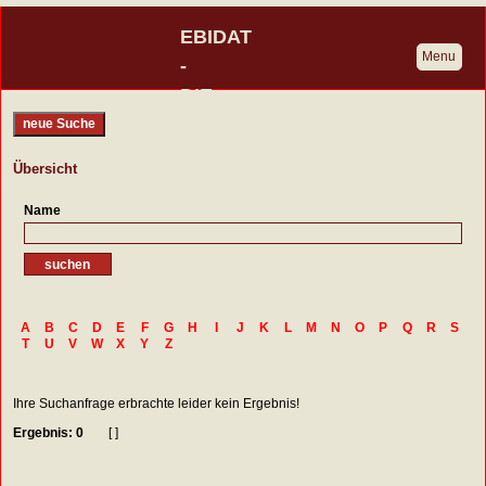
EBIDAT
Menu
-
DIE
BURGENDATENBANK
neue Suche
Eine Initiative der Deutschen
Übersicht
Burgenvereinigung
Name
A
B
C
D
E
F
G
H
I
J
K
L
M
N
O
P
Q
R
S
T
U
V
W
X
Y
Z
Ihre Suchanfrage erbrachte leider kein Ergebnis!
Ergebnis: 0
[ ]