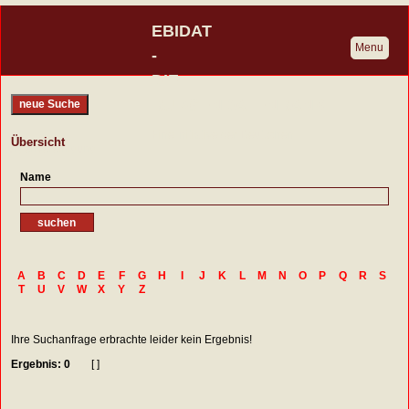
EBIDAT
Menu
-
DIE
BURGENDATENBANK
neue Suche
Eine Initiative der Deutschen
Übersicht
Burgenvereinigung
Name
A
B
C
D
E
F
G
H
I
J
K
L
M
N
O
P
Q
R
S
T
U
V
W
X
Y
Z
Ihre Suchanfrage erbrachte leider kein Ergebnis!
Ergebnis: 0
[ ]