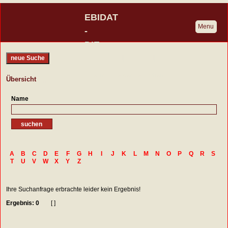
EBIDAT
Menu
-
DIE
BURGENDATENBANK
neue Suche
Eine Initiative der Deutschen
Übersicht
Burgenvereinigung
Name
A
B
C
D
E
F
G
H
I
J
K
L
M
N
O
P
Q
R
S
T
U
V
W
X
Y
Z
Ihre Suchanfrage erbrachte leider kein Ergebnis!
Ergebnis: 0
[ ]