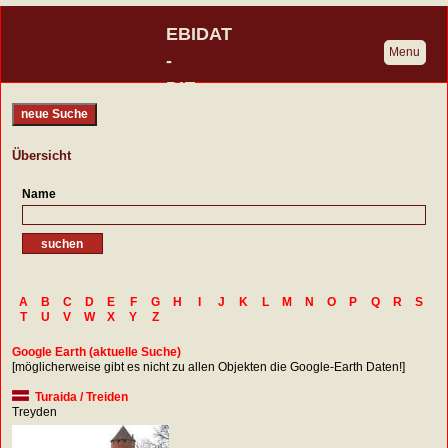
EBIDAT
Menu
-
DIE
BURGENDATENBANK
neue Suche
Eine Initiative der Deutschen
Übersicht
Burgenvereinigung
Name
A
B
C
D
E
F
G
H
I
J
K
L
M
N
O
P
Q
R
S
T
U
V
W
X
Y
Z
Google Earth (aktuelle Suche)
[möglicherweise gibt es nicht zu allen Objekten die Google-Earth Daten!]
Turaida / Treiden
Treyden