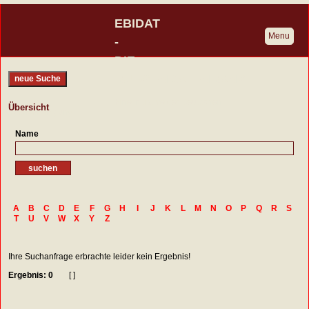
EBIDAT
Menu
-
DIE
BURGENDATENBANK
neue Suche
Eine Initiative der Deutschen
Übersicht
Burgenvereinigung
Name
A
B
C
D
E
F
G
H
I
J
K
L
M
N
O
P
Q
R
S
T
U
V
W
X
Y
Z
Ihre Suchanfrage erbrachte leider kein Ergebnis!
Ergebnis: 0
[ ]