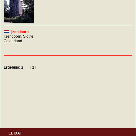
Ijzendoorn
Ijzendoorn, Slot te
Gelderland
Ergebnis: 2
[
1
]
EBIDAT