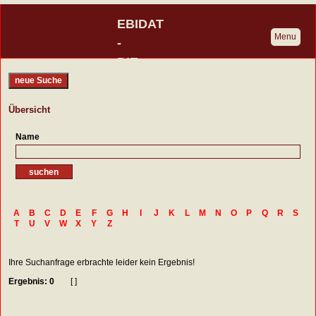
EBIDAT
Menu
-
DIE
BURGENDATENBANK
neue Suche
Eine Initiative der Deutschen
Übersicht
Burgenvereinigung
Name
A
B
C
D
E
F
G
H
I
J
K
L
M
N
O
P
Q
R
S
T
U
V
W
X
Y
Z
Ihre Suchanfrage erbrachte leider kein Ergebnis!
Ergebnis: 0
[ ]