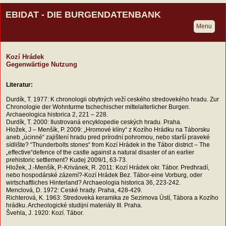
EBIDAT - DIE BURGENDATENBANK
Menu
Kozí Hrádek
Gegenwärtige Nutzung
Literatur:
Durdík, T. 1977: K chronologii obytných veží ceského stredovekého hradu. Zur
Chronologie der Wohnturme tschechischer mittelalterlicher Burgen.
Archaeologica historica 2, 221 – 228.
Durdík, T. 2000: Ilustrovaná encyklopedie ceských hradu. Praha.
Hložek, J – Menšík, P. 2009: „Hromové klíny“ z Kozího Hrádku na Táborsku
aneb „úcinné“ zajištení hradu pred prírodní pohromou, nebo starší praveké
sídlište? “Thunderbolts stones“ from Kozí Hrádek in the Tábor district – The
„effective“defence of the castle against a natural disaster of an earlier
prehistoric settlement? Kudej 2009/1, 63-73.
Hložek, J.-Menšík, P.-Krivánek, R. 2011: Kozí Hrádek okr. Tábor. Predhradí,
nebo hospodárské zázemí?-Kozí Hrádek Bez. Tábor-eine Vorburg, oder
wirtschaftliches Hinterland? Archaeologia historica 36, 223-242.
Menclová, D. 1972: Ceské hrady. Praha, 428-429.
Richterová, K. 1963: Stredoveká keramika ze Sezimova Ústí, Tábora a Kozího
hrádku. Archeologické studijní materiály III. Praha.
Švehla, J. 1920: Kozí. Tábor.