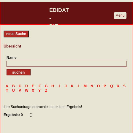
EBIDAT
Menu
-
DIE
BURGENDATENBANK
neue Suche
Eine Initiative der Deutschen
Übersicht
Burgenvereinigung
Name
A
B
C
D
E
F
G
H
I
J
K
L
M
N
O
P
Q
R
S
T
U
V
W
X
Y
Z
Ihre Suchanfrage erbrachte leider kein Ergebnis!
Ergebnis: 0
[ ]