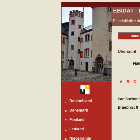
EBIDAT 
Eine Initiative
neue
Übersicht
Na
A
B
C
Ihre Suchanf
Deutschland
Ergebnis: 0
Dänemark
Finnland
Lettland
Niederlande