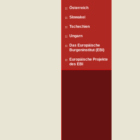
Österreich
Slowakei
Tschechien
Ungarn
Das Europäische
Burgeninstitut (EBI)
Europäische Projekte
des EBI