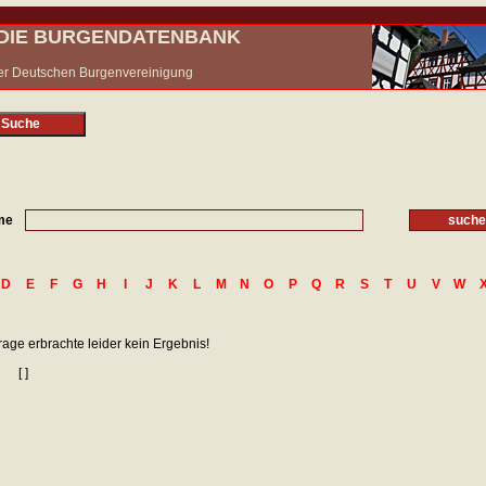
- DIE BURGENDATENBANK
 der Deutschen Burgenvereinigung
 Suche
me
D
E
F
G
H
I
J
K
L
M
N
O
P
Q
R
S
T
U
V
W
rage erbrachte leider kein Ergebnis!
[ ]