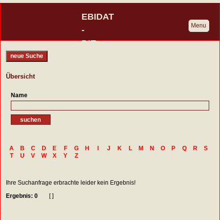
EBIDAT
Menu
-
DIE
BURGENDATENBANK
neue Suche
Eine Initiative der Deutschen
Übersicht
Burgenvereinigung
Name
A
B
C
D
E
F
G
H
I
J
K
L
M
N
O
P
Q
R
S
T
U
V
W
X
Y
Z
Ihre Suchanfrage erbrachte leider kein Ergebnis!
Ergebnis: 0
[ ]