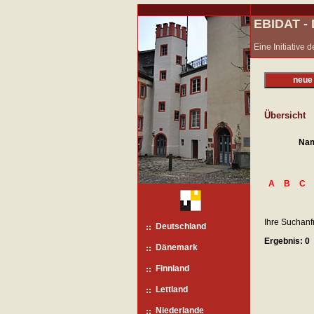
EBIDAT 
Eine Initiative
neue
Übersicht
Na
A
B
C
Ihre Suchanf
Deutschland
Ergebnis: 0
Dänemark
Finnland
Lettland
Niederlande