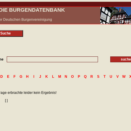
- DIE BURGENDATENBANK
 der Deutschen Burgenvereinigung
 Suche
me
D
E
F
G
H
I
J
K
L
M
N
O
P
Q
R
S
T
U
V
W
rage erbrachte leider kein Ergebnis!
[ ]