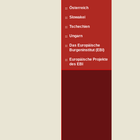
Österreich
Slowakei
Tschechien
Ungarn
Das Europäische
Burgeninstitut (EBI)
Europäische Projekte
des EBI