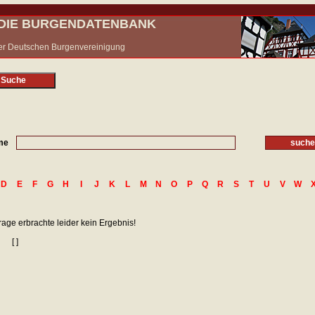
- DIE BURGENDATENBANK
 der Deutschen Burgenvereinigung
 Suche
me
D
E
F
G
H
I
J
K
L
M
N
O
P
Q
R
S
T
U
V
W
rage erbrachte leider kein Ergebnis!
[ ]