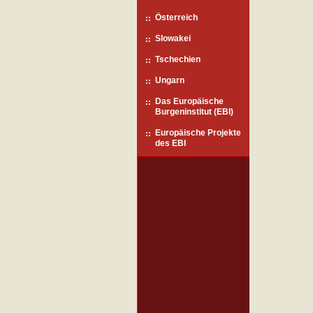
Österreich
Slowakei
Tschechien
Ungarn
Das Europäische
Burgeninstitut (EBI)
Europäische Projekte
des EBI