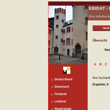
EBIDAT 
Eine Initiative
neue
Übersicht
Na
A
B
C
Ihre Suchanf
Deutschland
Ergebnis: 0
Dänemark
Finnland
Lettland
Niederlande