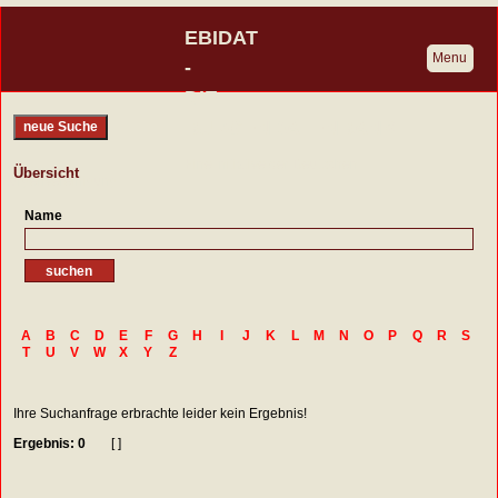
EBIDAT
Menu
-
DIE
BURGENDATENBANK
neue Suche
Eine Initiative der Deutschen
Übersicht
Burgenvereinigung
Name
A
B
C
D
E
F
G
H
I
J
K
L
M
N
O
P
Q
R
S
T
U
V
W
X
Y
Z
Ihre Suchanfrage erbrachte leider kein Ergebnis!
Ergebnis: 0
[ ]