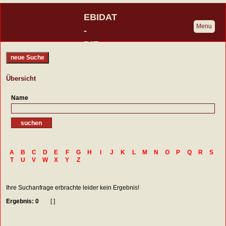
EBIDAT
Menu
-
DIE
BURGENDATENBANK
neue Suche
Eine Initiative der Deutschen
Übersicht
Burgenvereinigung
Name
A
B
C
D
E
F
G
H
I
J
K
L
M
N
O
P
Q
R
S
T
U
V
W
X
Y
Z
Ihre Suchanfrage erbrachte leider kein Ergebnis!
Ergebnis: 0
[ ]