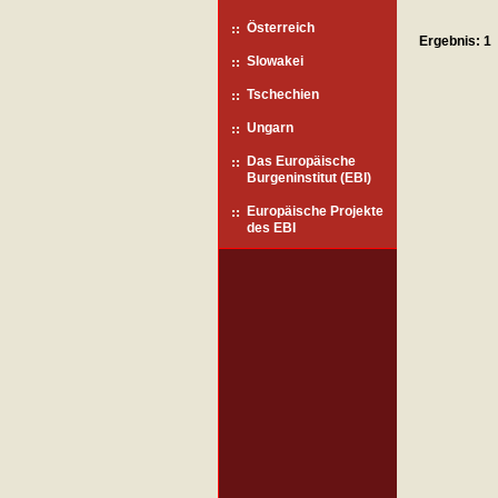
Österreich
Ergebnis: 1
Slowakei
Tschechien
Ungarn
Das Europäische
Burgeninstitut (EBI)
Europäische Projekte
des EBI