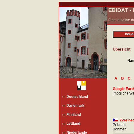
EBIDAT 
Eine Initiative
neue
Übersicht
Na
A
B
C
Google Earth
[möglicherwei
Deutschland
Dänemark
Finnland
Zverine
Lettland
Príbram
Böhmen
Niederlande