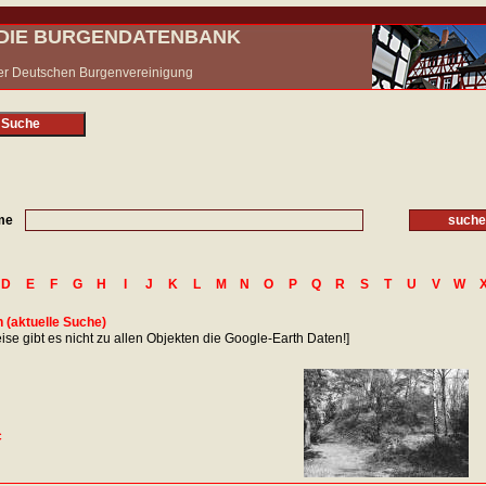
- DIE BURGENDATENBANK
 der Deutschen Burgenvereinigung
 Suche
me
D
E
F
G
H
I
J
K
L
M
N
O
P
Q
R
S
T
U
V
W
 (aktuelle Suche)
se gibt es nicht zu allen Objekten die Google-Earth Daten!]
c